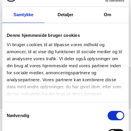
Gastroovn:
Indsættes ved 230°C med damp, sænkes til
160-170°C. Husk at tage hensyn til damp og
blæsehastighed. (Forslag: 3 tryk med dampknappen ved
Samtykke
Detaljer
Om
indsætning og en blæsehastighed på 3.)
Bagetid:
Ca. 12 min. (skal være svampet indeni).
Denne hjemmeside bruger cookies
Juster bagetiden efter dejvægten.
Vi bruger cookies til at tilpasse vores indhold og
Læs mere om Juelsminde Rugbrød
her
annoncer, til at vise dig funktioner til sociale medier og til
at analysere vores trafik. Vi deler også oplysninger om
din brug af vores hjemmeside med vores partnere inden
for sociale medier, annonceringspartnere og
analysepartnere. Vores partnere kan kombinere disse
Du skal acceptere marketing cookies for at se dette indhold.
data med andre oplysninger, du har givet dem, eller som
Klik
her
for at ændre dine cookie indstillinger.
de har indsamlet fra din brug af deres tjenester.
Samtykkevalg
Nødvendig