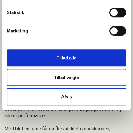
Statistik
Marketing
Tillad alle
Fleksibilitet og stabil performance –
uden spild
Tillad valgte
Med CREDI® Custard Essence får du de bedste
Afvis
egenskaber fra den klassiske creme – kogt ned til
essensen: cremet konsistens, gode bageegenskaber og
sikker performance.
Med blot én base får du fleksibilitet i produktionen,