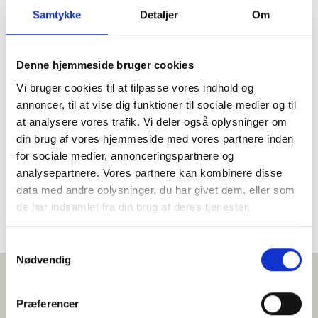
Essence er en pulverbaseret cremebase helt uden smag og
Samtykke
Detaljer
Om
farve, så du kan give cremen præcis det udtryk, du ønsker.
Perfekt til wienerbrød, kager og sæsonvariationer, som
både skal smage fantastisk og være en fryd for øjet.
Denne hjemmeside bruger cookies
En creme skabt til at performe i en travl hverdag
Vi bruger cookies til at tilpasse vores indhold og
Helt uden farve og smag
annoncer, til at vise dig funktioner til sociale medier og til
Kan blandes med både syrlige og søde væsker
at analysere vores trafik. Vi deler også oplysninger om
Velegnet til tørstoffer, smeltet chokolade,
din brug af vores hjemmeside med vores partnere inden
nøddecremer og puréer
for sociale medier, annonceringspartnere og
Let at tilpasse til sæson og kundepræferencer
analysepartnere. Vores partnere kan kombinere disse
Udviklet til minimalt spild og praktisk opbevaring
data med andre oplysninger, du har givet dem, eller som
de har indsamlet fra din brug af deres tjenester.
Se vores brochure her
Samtykkevalg
Nødvendig
Præferencer