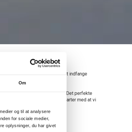
 behov! Med stort engagement i at indfange
Om
ne og passionerede specialister. Det perfekte
Vores skræddersyede løsninger starter med at vi
 medier og til at analysere
nden for sociale medier,
e oplysninger, du har givet