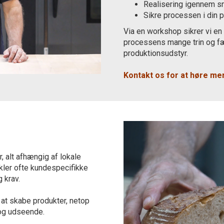
Realisering igennem s
Sikre processen i din 
Via en workshop sikrer vi en
processens mange trin og fæl
produktionsudstyr.
Kontakt os for at høre m
, alt afhængig af lokale
kler ofte kundespecifikke
g krav.
i at skabe produkter, netop
 og udseende.