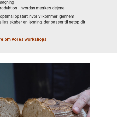
magning
produktion - hvordan mærkes dejene
 optimal opstart, hvor vi kommer igennem
les skaber en løsning, der passer til netop dit
ere om vores workshops