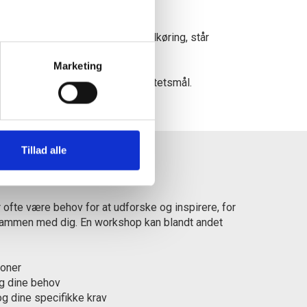
 støde på udfordringer efter indkøring, står
Marketing
e dine bæredygtigheds- og kvalitetsmål.
Tillad alle
estbageri
 ofte være behov for at udforske og inspirere, for
g sammen med dig. En workshop kan blandt andet
ioner
g dine behov
g dine specifikke krav