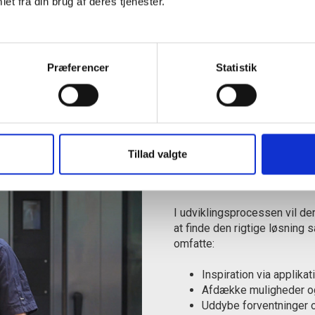
et fra din brug af deres tjenester.
 med dig, der virker i din produktion. Skulle du mod forventning
 implementere nye produkter, så du kommer godt fra start.
Præferencer
Statistik
ger som BRCGS, RSPO og RAC gør vi det nemt for dig at opfyld
og ansvarlighed
Tillad valgte
Workshop i vores t
I udviklingsprocessen vil der
at finde den rigtige løsnin
omfatte:
Inspiration via applikat
Afdække muligheder o
Uddybe forventninger o