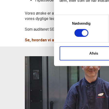
Tilpassede emballageløsninger
dem, eller som de har indsaml
Vores ønske er at skabe holdbare løsninger sammen
Samtykkevalg
vores dygtige team altid klar til at hjælpe med at
Nødvendig
Som auditeret SEDEX-medlem og med certificerin
Se, hvordan vi arbejder med certificeringer 
Afvis