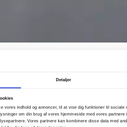
g
udvikle skræddersyede bageriløsninger – der passer til netop dit
e, i alt vi gør – også den måde, vi arbejder sammen med dig på.
Detaljer
så adgang til innovativ produktudvikling sammen med vores erfar
elt samarbejde, hvor vi skræddersyr løsninger efter dit behov. 
ookies
se vores indhold og annoncer, til at vise dig funktioner til sociale
oplysninger om din brug af vores hjemmeside med vores partnere i
ysepartnere. Vores partnere kan kombinere disse data med andr