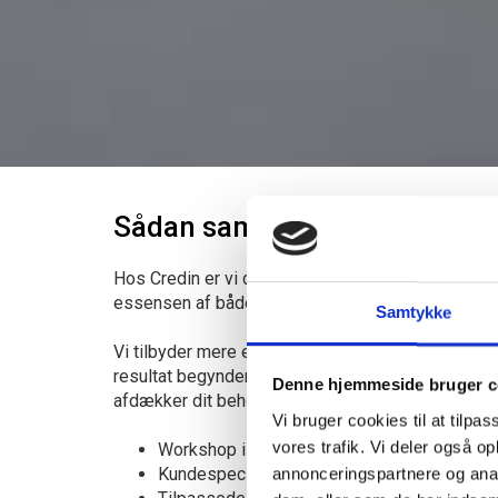
Sådan samarbejder vi med di
Hos Credin er vi drevet af vores passion for at 
essensen af både smag og kvalitet gør vi os umag
Samtykke
Vi tilbyder mere end bare et produkt – du får og
resultat begynder med et tæt effektivt og fleksib
Denne hjemmeside bruger c
afdækker dit behov og tilbyder derfor:
Vi bruger cookies til at tilpas
vores trafik. Vi deler også 
Workshop i vores testbageri
Kundespecifikke opskrifter
annonceringspartnere og anal