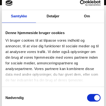
Samtykke
Detaljer
Om
Ingen animalske råvarer? – Intet
problem.
Denne hjemmeside bruger cookies
Vi bruger cookies til at tilpasse vores indhold og
Vi ved, at vegansk bagværk kan være en udfordring: dejen
annoncer, til at vise dig funktioner til sociale medier og til
skal være stabil, og resultatet
at analysere vores trafik. Vi deler også oplysninger om
skal friste. Derfor har vi udviklet løsninger, der gør det nemt
din brug af vores hjemmeside med vores partnere inden
at bage uden animalske råvarer
for sociale medier, annonceringspartnere og
– men med samme kvalitet og proces som du kender.
analysepartnere. Vores partnere kan kombinere disse
data med andre oplysninger, du har givet dem, eller som
Vi har omsat vores erfaring til løsninger, der fungerer i
praksis: fra kager og cremer til
de har indsamlet fra din brug af deres tjenester.
færdige opskrifter fuld af den nydelse, som kun godt
bagværk giver.
Samtykkevalg
Nødvendig
Sammen kan vi skabe et sortiment, der gør det
nemt for dig at imødekomme dine kunders krav.