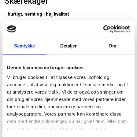
Skærekager
- hurtigt, nemt og i høj kvalitet
Med Credins kageblandinger bliver det ikke nemmere at
skabe lækre kager lige til at skære ud i passende stykker –
perfekt til fx kantiner, hoteller, efterskoler og
uddannelsesinstitutioner hvor man gerne vil servere en
Samtykke
Detaljer
Om
skøn kage til dessert eller til kaffen.
Med kageblandingerne er du sikret en høj kvalitet, en saftig
Denne hjemmeside bruger cookies
krumme og fantastiske bageegenskaber. Vi har gjort det
Vi bruger cookies til at tilpasse vores indhold og
nemt at fremstille et hav af forskellige, skønne skærekager
baseret på kun 4 kageblandinger.
annoncer, til at vise dig funktioner til sociale medier og til
at analysere vores trafik. Vi deler også oplysninger om
Du bestemmer selv hvor meget du vil pynte din kage, vi
din brug af vores hjemmeside med vores partnere inden
giver dig tips og ideer til både nemme og flotte kager.
for sociale medier, annonceringspartnere og
analysepartnere. Vores partnere kan kombinere disse
Få opskrifter og inspiration til skærekager her
data med andre oplysninger, du har givet dem, eller som
de har indsamlet fra din brug af deres tjenester.