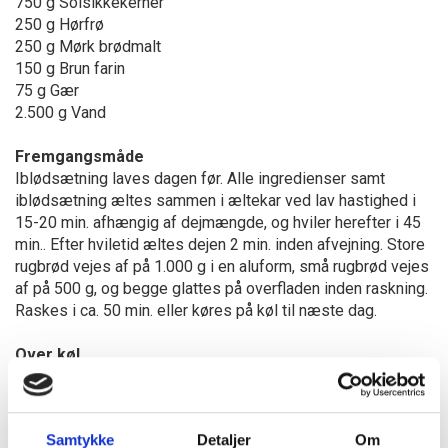
750 g Solsikkekerner
250 g Hørfrø
250 g Mørk brødmalt
150 g Brun farin
75 g Gær
2.500 g Vand
Fremgangsmåde
Iblødsætning laves dagen før. Alle ingredienser samt
iblødsætning æltes sammen i æltekar ved lav hastighed i
15-20 min. afhængig af dejmængde, og hviler herefter i 45
min.. Efter hviletid æltes dejen 2 min. inden afvejning. Store
rugbrød vejes af på 1.000 g i en aluform, små rugbrød vejes
af på 500 g, og begge glattes på overfladen inden raskning.
Raskes i ca. 50 min. eller køres på køl til næste dag.
Over køl
Brødene tildækkes med plast og sættes på køl ved 4-6°C i
16-20 timer. Dagen efter tempererer brødene 1 time i
bageriet, og stilles derefter i raskeskab i ca. 30 min.. Bages
Samtykke
Detaljer
Om
ved indsætningstemperatur på 260°C med fuld damp,