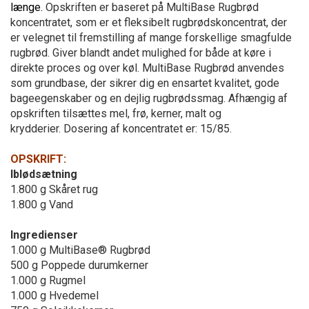
længe.
Opskriften er baseret på MultiBase Rugbrød
koncentratet, som er et f
leksibelt rugbrødskoncentrat, der
er velegnet til fremstilling af mange forskellige smagfulde
rugbrød. Giver blandt andet mulighed for både at køre i
direkte proces og over køl. MultiBase Rugbrød anvendes
som grundbase, der sikrer dig en ensartet kvalitet, gode
bageegenskaber og en dejlig rugbrødssmag. Afhængig af
opskriften tilsættes mel, frø, kerner, malt og
krydderier.
Dosering af koncentratet er: 15/85.
OPSKRIFT:
Iblødsætning
1.800 g Skåret rug
1.800 g Vand
Ingredienser
1.000 g MultiBase® Rugbrød
500 g Poppede durumkerner
1.000 g Rugmel
1.000 g Hvedemel