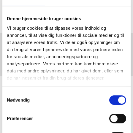
hvorefter temperaturen reduceres til 180°C i ca. 50 min.,
eller til kernetemperaturen rammer 95°C.
Denne hjemmeside bruger cookies
Vi bruger cookies til at tilpasse vores indhold og
annoncer, til at vise dig funktioner til sociale medier og til
at analysere vores trafik. Vi deler også oplysninger om
din brug af vores hjemmeside med vores partnere inden
Du skal acceptere marketing cookies for at se dette indhold.
for sociale medier, annonceringspartnere og
Klik
her
for at ændre dine cookie indstillinger.
analysepartnere. Vores partnere kan kombinere disse
data med andre oplysninger, du har givet dem, eller som
de har indsamlet fra din brug af deres tjenester.
Samtykkevalg
Nødvendig
Præferencer