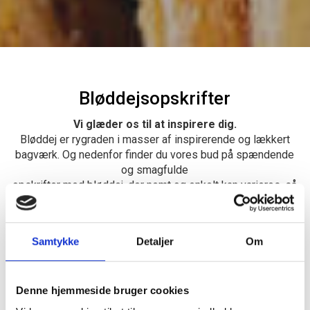
Bløddejsopskrifter
Vi glæder os til at inspirere dig.
Bløddej er rygraden i masser af inspirerende og lækkert
bagværk. Og nedenfor finder du vores bud på spændende
og smagfulde
opskrifter med bløddej, der nemt og enkelt kan varieres, så
du både har lækre opskrifter på alt lige fra kanelsnegle til
gifler,
burgerboller og pølsehorn. Vi har nemlig specialiseret os i
Samtykke
Detaljer
Om
at udvikle løsninger til bagerier og industri.
Kontakt os for mere information.
Denne hjemmeside bruger cookies