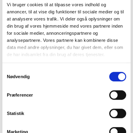
Vi bruger cookies til at tilpasse vores indhold og
Rugbrød koncentrater og
annoncer, til at vise dig funktioner til sociale medier og til
helblandinger
at analysere vores trafik. Vi deler også oplysninger om
din brug af vores hjemmeside med vores partnere inden
Vi har udviklet vores sortiment af rugbrød, så det rummer et
for sociale medier, annonceringspartnere og
bredt udvalg af smagfulde rugbrød med masser af saft og
analysepartnere. Vores partnere kan kombinere disse
karakter.
data med andre oplysninger, du har givet dem, eller som
de har indsamlet fra din brug af deres tjenester.
Vores sortiment består både af helblandinger og
koncentrater. Koncentraterne giver mulighed for at
differentiere og skabe unikke opskrifter og brødudtryk.
Samtykkevalg
Med helblandingerne er du sikret samme gode smag og
Nødvendig
blandingsforhold hver gang i en nem proces - helt uden
iblødsætning af frø og kerner.
Præferencer
Mere information om vores rugbrød helblandinger og
koncentrater:
Statistik
Høj dejstabilitet under fremstillingen
Udvalgte meltyper, kerner, frø malt og surdej for at
skabe den bedste smag og krumme
Marketing