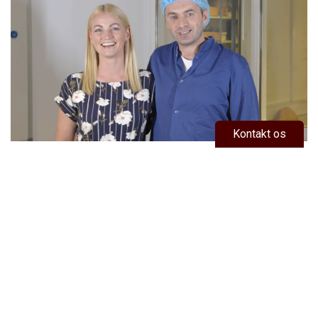
Kontakt os
Lad os skabe løsninger sammen
Vores passion er at levere skræddersyede og unikke
løsninger, netop tilpasset dine behov. Med Credin som
partner får du:
• Over 90 års erfaring og knowhow
• Tæt og direkte samarbejde med specialistteam
• Hurtig og agil udviklingsproces